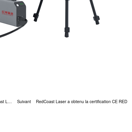
Titres et certificats décernés à la société Red Coast Laser en 2025
Suivant
RedCoast Laser a obtenu la certification CE RED