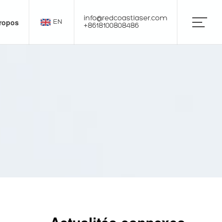
info@redcoastlaser.com
ropos
EN
+8618100808486