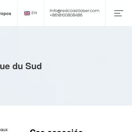
info@redcoastlaser.com
ropos
EN
+8618100808486
que du Sud
eaux