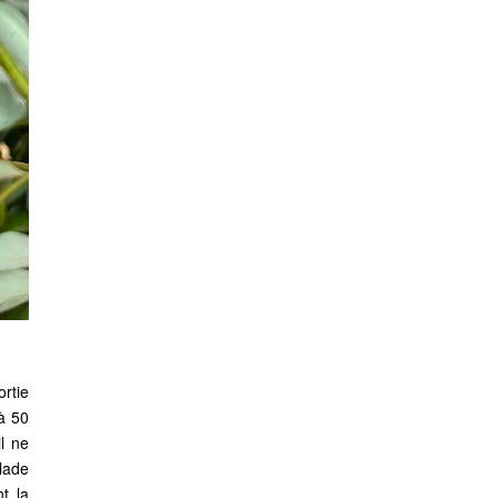
ortie
 à 50
l ne
lade
nt la