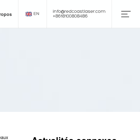
info@redcoastlaser.com
ropos
EN
+8618100808486
eaux