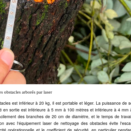
s obstacles arbor
és par laser
cles est inférieur à 20 kg, il est portable et léger. La puissance de s
isé en sortie est inférieure à 5 mm à 100 mètres et inférieure à 4 mm
facilement des branches de 20 cm de diamètre, et le temps de travai
on avec l'équipement laser de nettoyage des obstacles évite l'esca
té opérationnelle et le coefficient de sécurité, en particulier penda