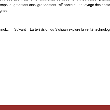
emps, augmentant ainsi grandement l'efficacité du nettoyage des obsta
ignes.
Des responsables du Bureau des sciences et technologies de la ville de Hefei inspectent la base Sichuan Red Shore
Suivant