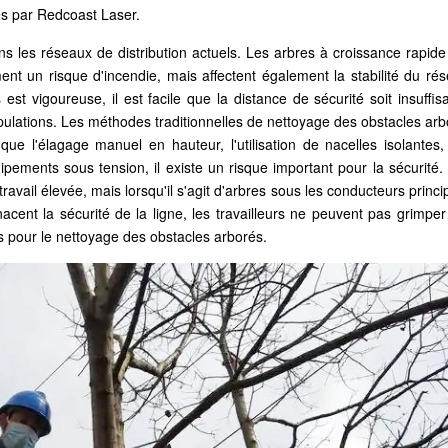
ués par Redcoast Laser.
ns les réseaux de distribution actuels. Les arbres à croissance rapid
ent un risque d'incendie, mais affectent également la stabilité du ré
st vigoureuse, il est facile que la distance de sécurité soit insuffis
opulations. Les méthodes traditionnelles de nettoyage des obstacles ar
e l'élagage manuel en hauteur, l'utilisation de nacelles isolantes, 
ements sous tension, il existe un risque important pour la sécurité.
ravail élevée, mais lorsqu'il s'agit d'arbres sous les conducteurs princ
ent la sécurité de la ligne, les travailleurs ne peuvent pas grimper
és pour le nettoyage des obstacles arborés.